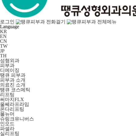
로그인
Language
KR
EN
CN
TW
JP
TH
성형외과
피부과
디에이징
땡큐 피부과
피부과 소개
의료진 소개
땡큐 코스메틱
리프팅
써마지FLX
울쎄라프라임
온다리프팅
볼뉴머
슈링크유니버스
인모드
파셀라
실리프팅