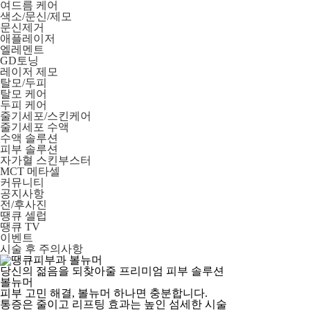
여드름 케어
색소/문신/제모
문신제거
애플레이저
엘레멘트
GD토닝
레이저 제모
탈모/두피
탈모 케어
두피 케어
줄기세포/스킨케어
줄기세포 수액
수액 솔루션
피부 솔루션
자가혈 스킨부스터
MCT 메타셀
커뮤니티
공지사항
전/후사진
땡큐 셀럽
땡큐 TV
이벤트
시술 후 주의사항
당신의 젊음을 되찾아줄 프리미엄 피부 솔루션
볼뉴머
피부 고민 해결, 볼뉴머 하나면 충분합니다.
통증은 줄이고 리프팅 효과는 높인 섬세한 시술