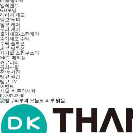
애플레이저
엘레멘트
GD토닝
레이저 제모
탈모/두피
탈모 케어
두피 케어
줄기세포/스킨케어
줄기세포 수액
수액 솔루션
피부 솔루션
자가혈 스킨부스터
MCT 메타셀
커뮤니티
공지사항
전/후사진
땡큐 셀럽
땡큐 TV
이벤트
시술 후 주의사항
02-567-0900