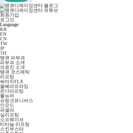
회원가입
로그인
Language
KR
EN
CN
TW
JP
TH
땡큐 피부과
피부과 소개
의료진 소개
땡큐 코스메틱
리프팅
써마지FLX
울쎄라프라임
온다리프팅
볼뉴머
슈링크유니버스
인모드
파셀라
실리프팅
소프웨이브
티타늄 리프팅
스킨부스터