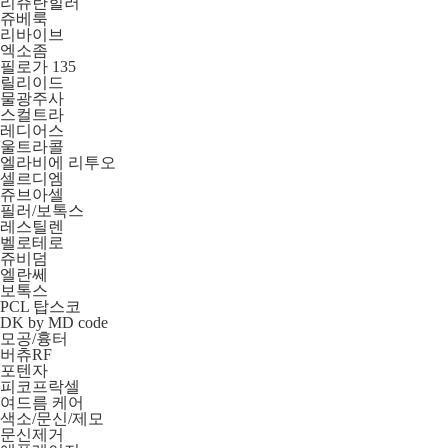
리쥬란힐러
쥬베룩
리바이브
엑소좀
필로가 135
릴리이드
물광주사
스컬트라
레디어스
울트라콜
엘라비에 리투오
셀르디엠
쥬브아셀
필러/보톡스
레스틸렌
벨로테로
쥬비덤
엘란쎄
보톡스
PCL 탑스코
DK by MD code
모공/흉터
버츄RF
포텐자
피코프락셀
여드름 케어
색소/문신/제모
문신제거