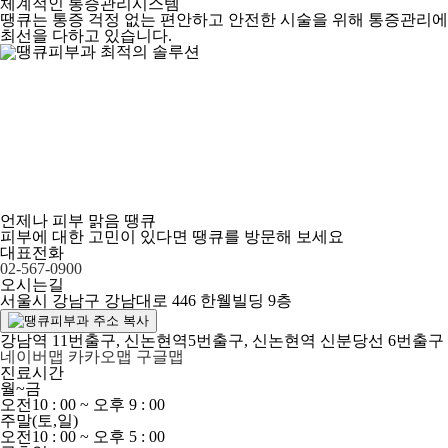
체계적인 통증관리시스템
땡큐는 통증 걱정 없는 편안하고 안전한 시술을 위해 통증관리에
최선을 다하고 있습니다.
언제나 피부 맑음 땡큐
피부에 대한 고민이 있다면 땡큐를 방문해 보세요
대표전화
02-567-0900
오시는길
서울시 강남구 강남대로 446 한웰빌딩 9층
강남역 11번출구, 신논현역5번출구, 신논현역 신분당선 6번출구
네이버맵
카카오맵
구글맵
진료시간
월~금
오전
10 : 00
~ 오후
9 : 00
주말(토,일)
오전
10 : 00
~ 오후
5 : 00