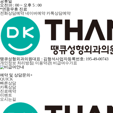
공휴일
오전
10 : 00
~ 오후
5 : 00
*연중무휴 진료
전화상담예약
네이버예약
카톡상담예약
땡큐성형외과의원
대표 : 김형석
사업자등록번호: 195-49-00743
개인정보 처리방침
|
이용약관
|
비급여수가표
예약 및 상담문의
+
QUICK
빠른상담
카톡상담
진료예약
이벤트
오시는길