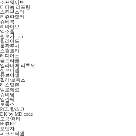
소프웨이브
티타늄 리프팅
스킨부스터
리쥬란힐러
쥬베룩
리바이브
엑소좀
필로가 135
릴리이드
물광주사
스컬트라
레디어스
울트라콜
엘라비에 리투오
셀르디엠
쥬브아셀
필러/보톡스
레스틸렌
벨로테로
쥬비덤
엘란쎄
보톡스
PCL 탑스코
DK by MD code
모공/흉터
버츄RF
포텐자
피코프락셀